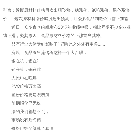
引言：近期原材料价格再次出现飞涨，糖涨价、纸箱涨价、黑色系涨
价……这次原材料涨价幅度超出预期，让众多食品制造企业雪上加霜!
近日，众多食企纷纷发布2017年业绩中报，相比同期不少企业业
绩下滑，究其原因，食品原材料价格的上涨首当其冲。
只有行业大佬受到影响了吗?除此之外还有更多……
所以，食品圈里流传着这样一个大合唱：
铜在吼，铝在叫，
铅在笑，锡在跳，
人民币在咆哮，
PVC价格万丈高，
塑粉价格更是嗖嗖跳!
前期报价已无效，
涨的我们都想不到，
市场没有后悔药，
价格已经全部乱了套!!!