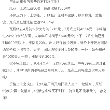
与食品相关的哪些原材料涨了呢?
纸业：上游纸价疯涨，最高涨幅1500/吨
环保压力下，上游纸厂、纸板厂原材料紧缺，纸价疯涨一波接一
波，最高最任性涨幅竟达1500/吨!
瓦楞纸在4月初均价为每吨3715元，7月底达到4564元，涨幅超
过20%;白卡纸方面，去年年底徘徊于5600元/吨上下，7月中旬已涨
到6900元以上，涨幅超20%。出去环保监控因素，纸价上涨还与国际
纸浆价格上涨有关。去年，国际纸浆还只是340美元一吨，如今却已
是1000美元一吨，涨幅接近200%。
据不完全统计，从4月至今，全国70家造纸厂中有69家上调废止
收购价，其中18家的涨幅超过每吨100元，最高上调幅度达300元每
吨!
价格上涨之疯狂，让纸箱厂商开始怀疑人生：一觉醒来，原纸一
纸难求;再一觉醒来，纸板也拿钱买不到了。简直是不能承受的生存之
痛!