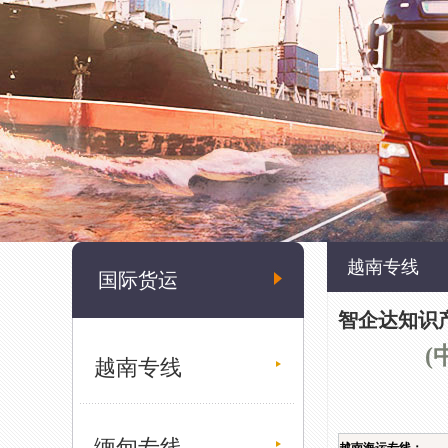
越南专线
国际货运
智企达知识
(
越南专线
缅甸专线