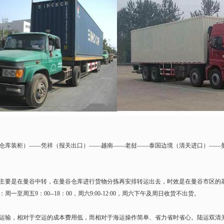
仓库装柜）——凭祥（报关出口）——越南——老挝——泰国边境（清关进口）——
主要是在曼谷中转，在曼谷仓库进行货物分拣再安排转运出去，时效是在曼谷市区的
一至周五9：00--18：00，周六9:00-12:00，周六下午及周日收货不出货。
运输，相对于空运的成本费用低，而相对于海运操作简单、省力省时省心。陆运双清