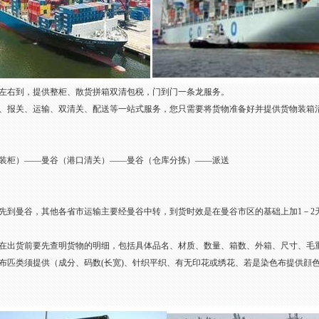
天左右到，提供整柜、散货拼箱双清包税，门到门一条龙服务。
、报关、运输、双清关、配送等一站式服务，您只需要将货物准备好并提供货物装箱
装柜）——曼谷（港口清关）——曼谷（仓库分拣）——派送
先到曼谷，其他各省市运输主要经曼谷中转，到货时效是在曼谷市区的基础上加1－2
在出货前要先查明货物的明细，包括具体品名、材质、数量、箱数、外箱、尺寸、毛
布匹类须提供（成分、码数(长宽)、针织平织、有无印花或绣花、若是染色布提供顔