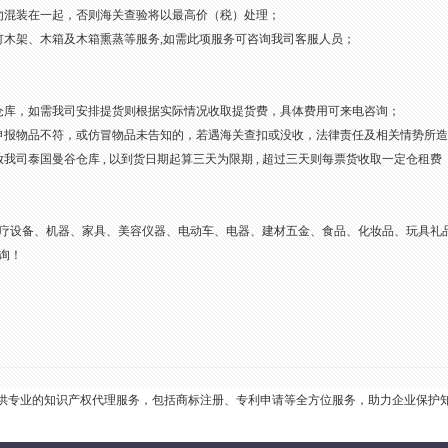
勿混装在一起，否则海关查验将以最高价（税）处理；
钉木架、木箱及木箱熏蒸等服务,如需此项服务可咨询我司客服人员；
仓库，如需我司安排提货则根据实际情况收取提货费，具体费用可来电咨询；
申报物品不符，或仿冒物品未告知的，若遇海关查扣或没收，法律责任及相关情势所
放我司泰国曼谷仓库 , 以到货日期起算三天为限期 , 超过三天则每票货收取一定仓租
疗设备、机器、家具、美容仪器、电动车、电器、建材五金、食品、化妆品、玩具礼
询！
供专业的知识产权代理服务，包括商标注册、专利申请等全方位服务，助力企业保护知