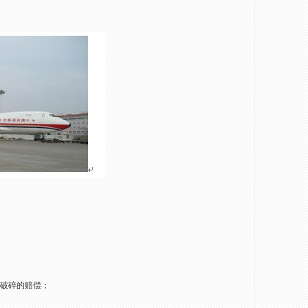
输破碎的赔偿；